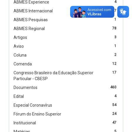
ABMES Experience
4
ABMES Internacional
67
ABMES Pesquisas
1
ABMES Regional
78
Artigos
3
Aviso
1
Coluna
2
Comenda
12
Congresso Brasileiro da Educação Superior
17
Particular - CBESP
Documentos
460
Edital
4
Especial Coronavírus
54
Fórum do Ensino Superior
24
Institucional
47
Matérias
5