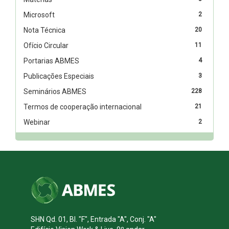
Microsoft
2
Nota Técnica
20
Ofício Circular
11
Portarias ABMES
4
Publicações Especiais
3
Seminários ABMES
228
Termos de cooperação internacional
21
Webinar
2
SHN Qd. 01, Bl. "F", Entrada "A", Conj. "A"