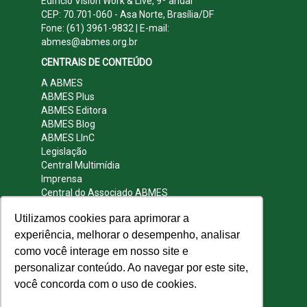
Edifício Vision Work & Live, 9º andar
CEP: 70.701-060 - Asa Norte, Brasília/DF
Fone: (61) 3961-9832 | E-mail:
abmes@abmes.org.br
CENTRAIS DE CONTEÚDO
A ABMES
ABMES Plus
ABMES Editora
ABMES Blog
ABMES LInC
Legislação
Central Multimídia
Imprensa
Central do Associado ABMES
Contato
Utilizamos cookies para aprimorar a
REDES SOCIAIS
experiência, melhorar o desempenho, analisar
como você interage em nosso site e
personalizar conteúdo. Ao navegar por este site,
você concorda com o uso de cookies.
© 2009 - 2026 ABMES. Todos os direitos