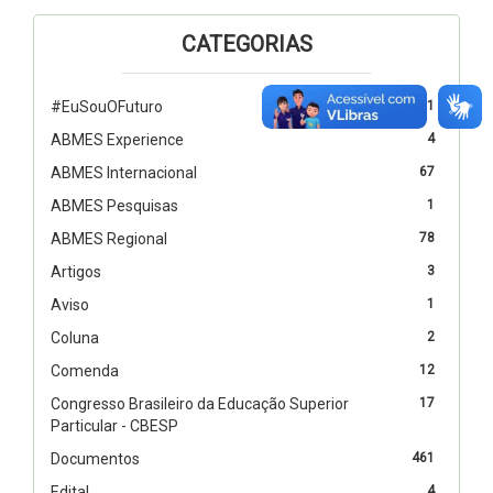
CATEGORIAS
#EuSouOFuturo
1
ABMES Experience
4
ABMES Internacional
67
ABMES Pesquisas
1
ABMES Regional
78
Artigos
3
Aviso
1
Coluna
2
Comenda
12
Congresso Brasileiro da Educação Superior
17
Particular - CBESP
Documentos
461
Edital
4