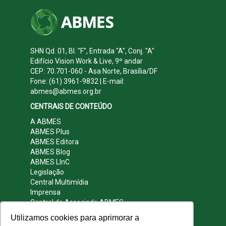
SHN Qd. 01, Bl. "F", Entrada "A", Conj. "A"
Edifício Vision Work & Live, 9º andar
CEP: 70.701-060 - Asa Norte, Brasília/DF
Fone: (61) 3961-9832 | E-mail:
abmes@abmes.org.br
CENTRAIS DE CONTEÚDO
A ABMES
ABMES Plus
ABMES Editora
ABMES Blog
ABMES LInC
Legislação
Central Multimídia
Imprensa
Central do Associado ABMES
Contato
Utilizamos cookies para aprimorar a