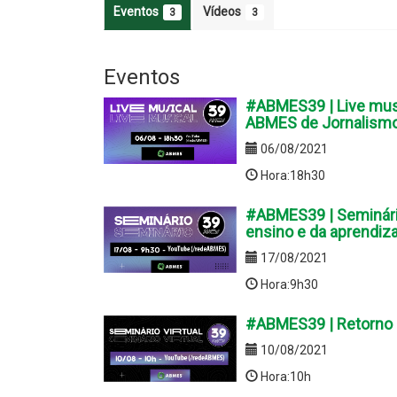
Eventos
Vídeos
3
3
Eventos
#ABMES39 | Live mus
ABMES de Jornalism
06/08/2021
Hora:18h30
#ABMES39 | Seminário
ensino e da aprendiz
17/08/2021
Hora:9h30
#ABMES39 | Retorno à
10/08/2021
Hora:10h