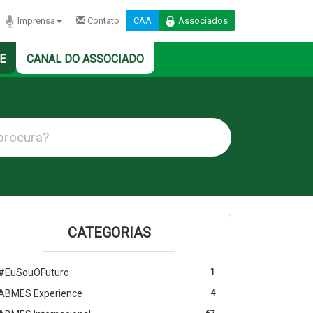
Imprensa
Contato
CAA
Associados
E
CANAL DO ASSOCIADO
CATEGORIAS
#EuSouOFuturo
1
ABMES Experience
4