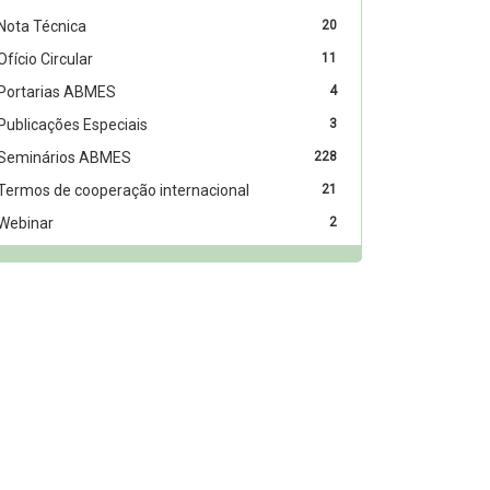
Nota Técnica
20
Ofício Circular
11
Portarias ABMES
4
Publicações Especiais
3
Seminários ABMES
228
Termos de cooperação internacional
21
Webinar
2