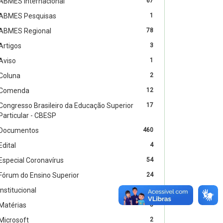
ABMES Internacional
67
ABMES Pesquisas
1
ABMES Regional
78
Artigos
3
Aviso
1
Coluna
2
Comenda
12
Congresso Brasileiro da Educação Superior
17
Particular - CBESP
Documentos
460
Edital
4
Especial Coronavírus
54
Fórum do Ensino Superior
24
Institucional
47
Matérias
5
Microsoft
2