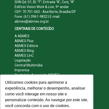
SHN Qd. 01, Bl. "F", Entrada "A", Conj. "A"
Edifício Vision Work & Live, 9º andar
CEP: 70.701-060 - Asa Norte, Brasília/DF
Fone: (61) 3961-9832 | E-mail:
abmes@abmes.org.br
CENTRAIS DE CONTEÚDO
A ABMES
ABMES Plus
ABMES Editora
ABMES Blog
ABMES LInC
Legislação
Central Multimídia
Imprensa
Central do Associado ABMES
Contato
Utilizamos cookies para aprimorar a
REDES SOCIAIS
experiência, melhorar o desempenho, analisar
como você interage em nosso site e
personalizar conteúdo. Ao navegar por este site,
você concorda com o uso de cookies.