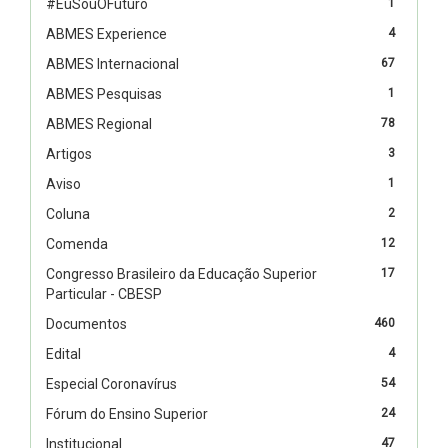
#EuSouOFuturo
1
ABMES Experience
4
ABMES Internacional
67
ABMES Pesquisas
1
ABMES Regional
78
Artigos
3
Aviso
1
Coluna
2
Comenda
12
Congresso Brasileiro da Educação Superior
17
Particular - CBESP
Documentos
460
Edital
4
Especial Coronavírus
54
Fórum do Ensino Superior
24
Institucional
47