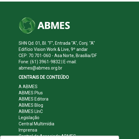
SHN Qd. 01, Bl. "F", Entrada "A", Conj. "A"
Edifício Vision Work & Live, 9º andar
CEP: 70.701-060 - Asa Norte, Brasília/DF
Fone: (61) 3961-9832 | E-mail:
abmes@abmes.org.br
CENTRAIS DE CONTEÚDO
A ABMES
ABMES Plus
ABMES Editora
ABMES Blog
ABMES LInC
Legislação
Central Multimídia
Imprensa
Central do Associado ABMES