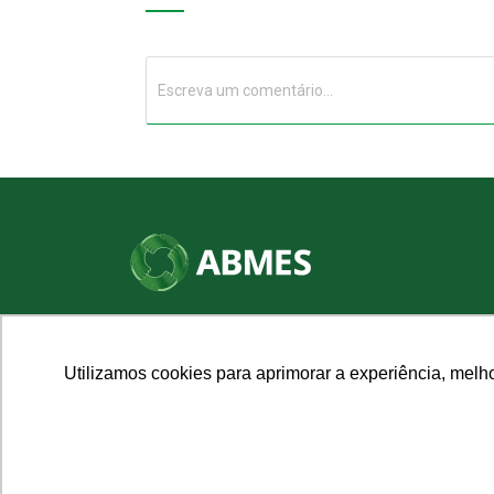
SHN Qd. 01, Bl. "F", Entrada "A", Conj. "A"
Edifício Vision Work & Live, 9º andar
CEP: 70.701-060 - Asa Norte, Brasília/DF
Utilizamos cookies para aprimorar a experiência, melh
Fone: (61) 3961-9832 | E-mail: abmes@abmes.org.br