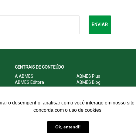
CENTRAIS DE CONTEÚDO
A ABMES
ABMES Plus
ABMES Editora
ABMES Blog
ABMES LInC
Legislação
Central Multimídia
Imprensa
Central do Associado ABMES
Contato
orar o desempenho, analisar como você interage em nosso site e
concorda com o uso de cookies.
© 2009 - 2026 ABMES. Todos os direitos reservados.
Ok, entendi!