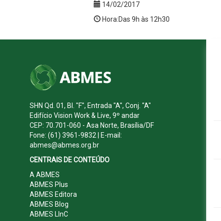
14/02/2017
Hora:Das 9h às 12h30
SHN Qd. 01, Bl. "F", Entrada "A", Conj. "A"
Edifício Vision Work & Live, 9º andar
CEP: 70.701-060 - Asa Norte, Brasília/DF
Fone: (61) 3961-9832 | E-mail:
abmes@abmes.org.br
CENTRAIS DE CONTEÚDO
A ABMES
ABMES Plus
ABMES Editora
ABMES Blog
ABMES LInC