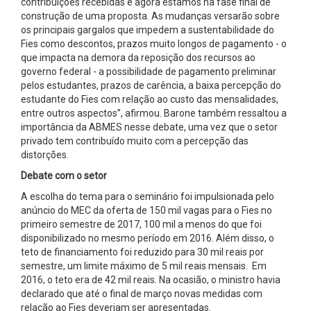
contribuições recebidas e agora estamos na fase final de
construção de uma proposta. As mudanças versarão sobre
os principais gargalos que impedem a sustentabilidade do
Fies como descontos, prazos muito longos de pagamento - o
que impacta na demora da reposição dos recursos ao
governo federal - a possibilidade de pagamento preliminar
pelos estudantes, prazos de carência, a baixa percepção do
estudante do Fies com relação ao custo das mensalidades,
entre outros aspectos”, afirmou. Barone também ressaltou a
importância da ABMES nesse debate, uma vez que o setor
privado tem contribuído muito com a percepção das
distorções.
Debate com o setor
A escolha do tema para o seminário foi impulsionada pelo
anúncio do MEC da oferta de 150 mil vagas para o Fies no
primeiro semestre de 2017, 100 mil a menos do que foi
disponibilizado no mesmo período em 2016. Além disso, o
teto de financiamento foi reduzido para 30 mil reais por
semestre, um limite máximo de 5 mil reais mensais. Em
2016, o teto era de 42 mil reais. Na ocasião, o ministro havia
declarado que até o final de março novas medidas com
relação ao Fies deveriam ser apresentadas.