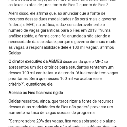
as taxas exatas de juros tanto do Fies 2 quanto do Fies 3.
Além disso, ele afirma que, ao anunciar que a fonte de
recursos dessas duas modalidades não será mais o governo
federal, o MEC, na prática, reduz consideravelmente o
número de vagas garantidas para o Fies em 2018. "Numa
análise rápida, a forma como foi anunciada não atende a
necessidade da sociedade, porque o governo diminuiu muito
as vagas, a responsabilidade dele é 100 mil vagas", afirmou
Caldas
.
O diretor executivo da ABMES
disse ainda que o MEC só
apresentou um dos critérios para estudantes tentarem um
desses 100 mil contratos: o de renda. "Atualmente tem vagas
prioritárias. Será que nesses 100 mil vai acabar esse
critério?",
questionou ele
.
Acesso ao Fies fica mais rígido
Caldas
ressaltou, ainda, que terceirizar a fonte de recursos
dessas duas modalidades do Fies não poderá provocar um
aumento na taxa de vagas ociosas do programa.
"Sempre sobra 20% das vagas, fica vaga sobrando e o aluno
precisando da vaga, mas ele não atende os critérios. Hoje em