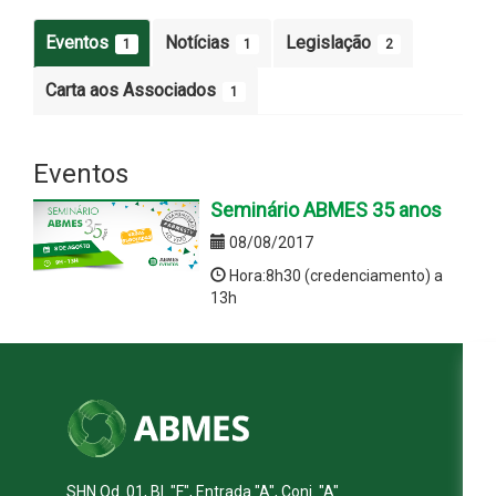
Eventos
Notícias
Legislação
1
1
2
Carta aos Associados
1
Eventos
Seminário ABMES 35 anos
08/08/2017
Hora:8h30 (credenciamento) a
13h
SHN Qd. 01, Bl. "F", Entrada "A", Conj. "A"