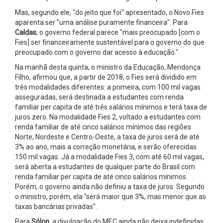
Mas, segundo ele, "do jeito que foi" apresentado, o Novo Fies
aparenta ser "uma análise puramente financeira". Para
Caldas
, o governo federal parece "mais preocupado [com o
Fies] ser financeiramente sustentável para o governo do que
preocupado com o governo dar acesso à educação."
Na manhã desta quinta, o ministro da Educação, Mendonça
Filho, afirmou que, a partir de 2018, o Fies será dividido em
três modalidades diferentes: a primeira, com 100 mil vagas
asseguradas, será destinada a estudantes com renda
familiar per capita de até três salários mínimos e terá taxa de
juros zero. Na modalidade Fies 2, voltado a estudantes com
renda familiar de até cinco salários mínimos das regiões
Norte, Nordeste e Centro-Oeste, a taxa de juros será de até
3% ao ano, mais a correção monetária, e serão oferecidas
150 mil vagas. Já a modalidade Fies 3, com até 60 mil vagas,
será aberta a estudantes de qualquer parte do Brasil com
renda familiar per capita de até cinco salários mínimos.
Porém, o governo ainda não definiu a taxa de juros. Segundo
o ministro, porém, ela "será maior que 3%, mas menor que as
taxas bancárias privadas".
Para
Sólon
, a divulgação do MEC ainda não deixa indefinidas