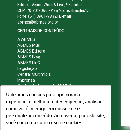
Edifício Vision Work & Live, 9º andar
CEP: 70.701-060 - Asa Norte, Brasília/DF
Fone: (61) 3961-9832 | E-mail:
abmes@abmes.org.br
CENTRAIS DE CONTEÚDO
A ABMES
ABMES Plus
ABMES Editora
ABMES Blog
ABMES LInC
Legislação
Central Multimídia
Imprensa
Central do Associado ABMES
Contato
Utilizamos cookies para aprimorar a
REDES SOCIAIS
experiência, melhorar o desempenho, analisar
como você interage em nosso site e
personalizar conteúdo. Ao navegar por este site,
você concorda com o uso de cookies.