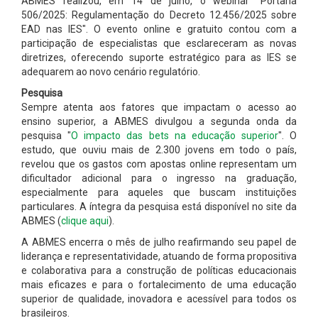
ABMES realizou, em 14 de julho, o webinar "Portaria
506/2025: Regulamentação do Decreto 12.456/2025 sobre
EAD nas IES". O evento online e gratuito contou com a
participação de especialistas que esclareceram as novas
diretrizes, oferecendo suporte estratégico para as IES se
adequarem ao novo cenário regulatório.
Pesquisa
Sempre atenta aos fatores que impactam o acesso ao
ensino superior, a ABMES divulgou a segunda onda da
pesquisa "
O impacto das bets na educação superior
". O
estudo, que ouviu mais de 2.300 jovens em todo o país,
revelou que os gastos com apostas online representam um
dificultador adicional para o ingresso na graduação,
especialmente para aqueles que buscam instituições
particulares. A íntegra da pesquisa está disponível no site da
ABMES (
clique aqui
).
A ABMES encerra o mês de julho reafirmando seu papel de
liderança e representatividade, atuando de forma propositiva
e colaborativa para a construção de políticas educacionais
mais eficazes e para o fortalecimento de uma educação
superior de qualidade, inovadora e acessível para todos os
brasileiros.