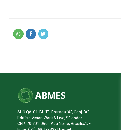
SHN Qd. 01, Bl. "F", Entrada "A", Conj. "A"
Edifício Vision Work & Live, 9º andar
CEP: 70.701-060 - Asa Norte, Brasília/DF
Fone: (61) 3961-9832 | E-mail: