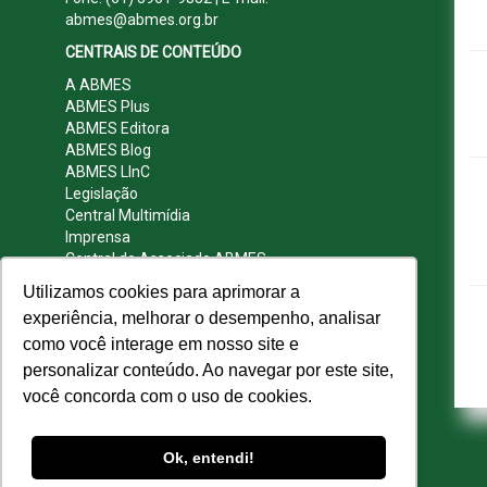
abmes@abmes.org.br
CENTRAIS DE CONTEÚDO
A ABMES
ABMES Plus
ABMES Editora
ABMES Blog
ABMES LInC
Legislação
Central Multimídia
Imprensa
Central do Associado ABMES
Contato
Utilizamos cookies para aprimorar a
REDES SOCIAIS
experiência, melhorar o desempenho, analisar
como você interage em nosso site e
personalizar conteúdo. Ao navegar por este site,
você concorda com o uso de cookies.
© 2009 - 2026 ABMES. Todos os direitos
reservados.
Ok, entendi!