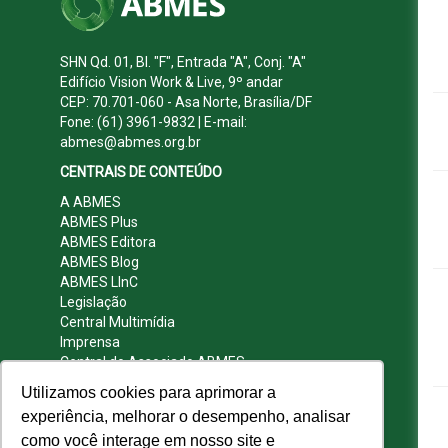
SHN Qd. 01, Bl. "F", Entrada "A", Conj. "A"
Edifício Vision Work & Live, 9º andar
CEP: 70.701-060 - Asa Norte, Brasília/DF
Fone: (61) 3961-9832 | E-mail:
abmes@abmes.org.br
CENTRAIS DE CONTEÚDO
A ABMES
ABMES Plus
ABMES Editora
ABMES Blog
ABMES LInC
Legislação
Central Multimídia
Imprensa
Central do Associado ABMES
Contato
Utilizamos cookies para aprimorar a
REDES SOCIAIS
experiência, melhorar o desempenho, analisar
como você interage em nosso site e