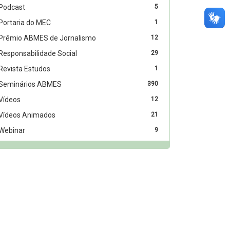
Podcast
5
Portaria do MEC
1
Prêmio ABMES de Jornalismo
12
Responsabilidade Social
29
Revista Estudos
1
Seminários ABMES
390
Vídeos
12
Vídeos Animados
21
Webinar
9