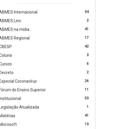
ABMES Internacional
34
ABMES Linc
2
ABMES na mídia
41
ABMES Regional
17
CBESP
42
Coluna
3
Cursos
6
Decreto
2
Especial Coronavírus
26
Fórum do Ensino Superior
11
Institucional
53
Legislação Atualizada
1
Matérias
41
Microsoft
13