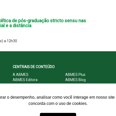
lítica de pós-graduação stricto sensu nas
l e a distância
o) a 12h30
CENTRAIS DE CONTEÚDO
A ABMES
ABMES Plus
ABMES Editora
ABMES Blog
ABMES LInC
Legislação
Central Multimídia
Imprensa
Central do Associado ABMES
Contato
orar o desempenho, analisar como você interage em nosso site e
concorda com o uso de cookies.
© 2009 - 2026 ABMES. Todos os direitos reservados.