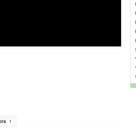
tora
1