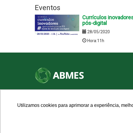
Eventos
Currículos inovadores
pós-digital
28/05/2020
Hora:11h
SHN Qd. 01, Bl. "F", Entrada "A", Conj. "A"
Edifício Vision Work & Live, 9º andar
CEP: 70.701-060 - Asa Norte, Brasília/DF
Utilizamos cookies para aprimorar a experiência, melh
Fone: (61) 3961-9832 | E-mail: abmes@abmes.org.br