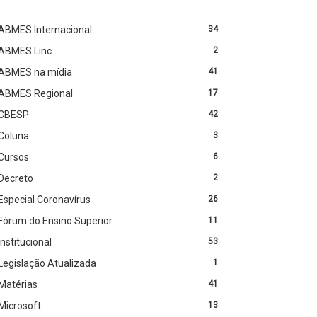
ABMES Internacional
34
ABMES Linc
2
ABMES na mídia
41
ABMES Regional
17
CBESP
42
Coluna
3
Cursos
6
Decreto
2
Especial Coronavírus
26
Fórum do Ensino Superior
11
Institucional
53
Legislação Atualizada
1
Matérias
41
Microsoft
13