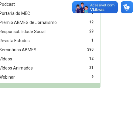
Podcast
5
Portaria do MEC
1
Prêmio ABMES de Jornalismo
12
Responsabilidade Social
29
Revista Estudos
1
Seminários ABMES
390
Vídeos
12
Vídeos Animados
21
Webinar
9