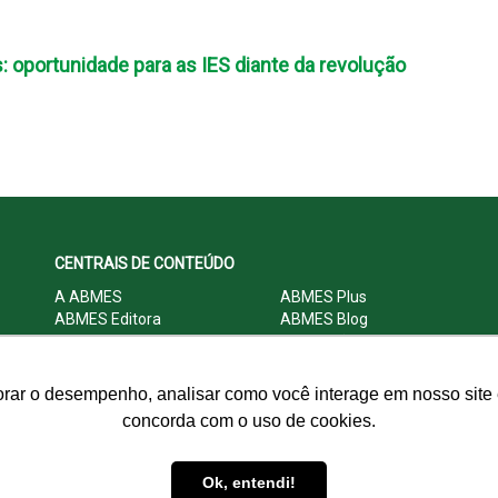
: oportunidade para as IES diante da revolução
CENTRAIS DE CONTEÚDO
A ABMES
ABMES Plus
ABMES Editora
ABMES Blog
ABMES LInC
Legislação
Central Multimídia
Imprensa
Central do Associado ABMES
Contato
orar o desempenho, analisar como você interage em nosso site e
concorda com o uso de cookies.
© 2009 - 2026 ABMES. Todos os direitos reservados.
Ok, entendi!