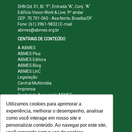
SHN Qd. 01, Bl. "F", Entrada "A", Conj. "A"
Edifício Vision Work & Live, 9º andar
CEP: 70.701-060 - Asa Norte, Brasília/DF
Fone: (61) 3961-9832 | E-mail:
abmes@abmes.org.br
CENTRAIS DE CONTEÚDO
A ABMES
ABMES Plus
ABMES Editora
ABMES Blog
ABMES LInC
Legislação
Central Multimídia
Imprensa
Central do Associado ABMES
Contato
Utilizamos cookies para aprimorar a
REDES SOCIAIS
experiência, melhorar o desempenho, analisar
como você interage em nosso site e
personalizar conteúdo. Ao navegar por este site,