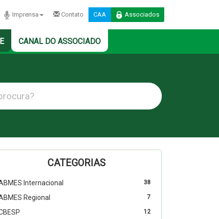
Imprensa
Contato
CAA
Associados
E
CANAL DO ASSOCIADO
CATEGORIAS
ABMES Internacional
38
ABMES Regional
7
CBESP
12