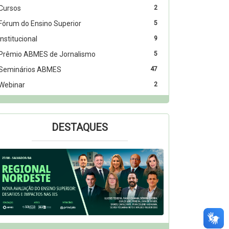
Cursos
2
Fórum do Ensino Superior
5
Institucional
9
Prêmio ABMES de Jornalismo
5
Seminários ABMES
47
Webinar
2
DESTAQUES