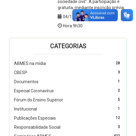
sociedade civil". A participação é
gratuita, mediante inscrição prévia.
04/12/2012
Hora:9h30
CATEGORIAS
ABMES na mídia
28
CBESP
3
Documentos
1
Especial Coronavírus
2
Fórum do Ensino Superior
5
Institucional
1
Publicações Especiais
12
Responsabilidade Social
3
422