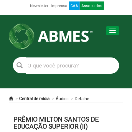
Newsletter
Imprensa
CAA
Associados
Toggle
navigation
Central de mídia
Áudios
Detalhe
PRÊMIO MILTON SANTOS DE
EDUCAÇÃO SUPERIOR (II)