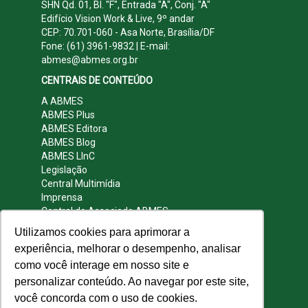
SHN Qd. 01, Bl. "F", Entrada "A", Conj. "A"
Edifício Vision Work & Live, 9º andar
CEP: 70.701-060 - Asa Norte, Brasília/DF
Fone: (61) 3961-9832 | E-mail:
abmes@abmes.org.br
CENTRAIS DE CONTEÚDO
A ABMES
ABMES Plus
ABMES Editora
ABMES Blog
ABMES LInC
Legislação
Central Multimídia
Imprensa
Central do Associado ABMES
Contato
Utilizamos cookies para aprimorar a
REDES SOCIAIS
experiência, melhorar o desempenho, analisar
como você interage em nosso site e
personalizar conteúdo. Ao navegar por este site,
você concorda com o uso de cookies.