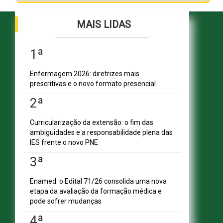
MAIS LIDAS
1ª
Enfermagem 2026: diretrizes mais
SHN Qd. 01, Bl. "F", Entrada "A", Conj. "A"
prescritivas e o novo formato presencial
Edifício Vision Work & Live, 9º andar
CEP: 70.701-060 - Asa Norte, Brasília/DF
2ª
Fone: (61) 3961-9832 | E-mail:
abmes@abmes.org.br
Curricularização da extensão: o fim das
ambiguidades e a responsabilidade plena das
CENTRAIS DE CONTEÚDO
IES frente o novo PNE
A ABMES
ABMES Plus
3ª
ABMES Editora
ABMES Blog
Enamed: o Edital 71/26 consolida uma nova
ABMES LInC
etapa da avaliação da formação médica e
Legislação
pode sofrer mudanças
Central Multimídia
4ª
Imprensa