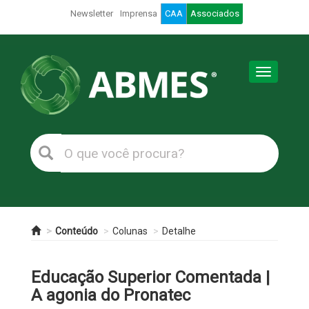
Newsletter
Imprensa
CAA
Associados
Toggle
navigation
Conteúdo
Colunas
Detalhe
Educação Superior Comentada |
A agonia do Pronatec