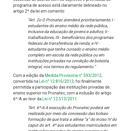
programa de acesso está claramente delineado no
artigo 2º da lei em comento:
“Art. 2o O Pronatec atenderá prioritariamente: I -
estudantes do ensino médio da rede pública,
inclusive da educação de jovens e adultos; II -
trabalhadores; III - beneficiários dos programas
federais de transferência de renda; e IV -
estudante que tenha cursado o ensino médio
completo em escola da rede pública ou em
instituições privadas na condição de bolsista
integral, nos termos do regulamento.”
Com a edição da
Medida Provisória n° 593/2012
,
convertida na
Lei n° 12.816/2013
, foi finalmente
permitida a participação das instituições privadas de
ensino superior no Pronatec, com a inclusão do artigo
6º-A ao teor da
Lei n° 12.513/2011
:
“Art. 6º-A A execução do Pronatec poderá ser
realizada por meio da concessão das bolsas-
formação de que trata a alínea “a” do inciso IV do
caput do art. 4º aos estudantes matriculados em
instituições privadas de ensino superior e de