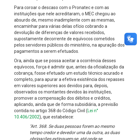
Para coroar o descaso com o Pronatec e com as
instituições que nele acreditaram, o MEC chegou ao
absurdo de, mesmo inadimplente com as mesmas,
encaminhar para várias delas ofício cobrando a
devolução de diferenças de valores recebidos,
supostamente decorrente de equívocos cometidos
pelos servidores públicos do ministério, na apuração dos
pagamentos a serem efetuados.
Ora, ainda que se possa aceitar a ocorrência desses
equívocos, força é admitir que, antes da oficialização da
cobrança, fosse efetuado um estudo técnico acurado e
completo, para apurar a efetiva existência dos repasses
em valores superiores aos devidos para, depois,
observados os montantes devidos às instituições,
promover a compensação dos débitos e créditos,
aplicando, ainda que de forma subsidiária, a previsão
contida no artigo 368 do Código Civil (
Lei n°
10.406/2002
), que estabelece:
"Art. 368. Se duas pessoas forem ao mesmo
tempo credor e devedor uma da outra, as duas
obrigações extinguem-se, até onde se