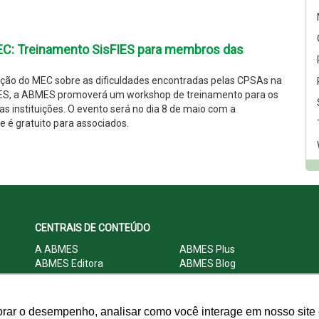
: Treinamento SisFIES para membros das
ção do MEC sobre as dificuldades encontradas pelas CPSAs na
FIES, a ABMES promoverá um workshop de treinamento para os
 instituições. O evento será no dia 8 de maio com a
 é gratuito para associados.
CENTRAIS DE CONTEÚDO
A ABMES
ABMES Plus
ABMES Editora
ABMES Blog
ABMES LInC
Legislação
Central Multimídia
Imprensa
Central do Associado ABMES
Contato
orar o desempenho, analisar como você interage em nosso site e