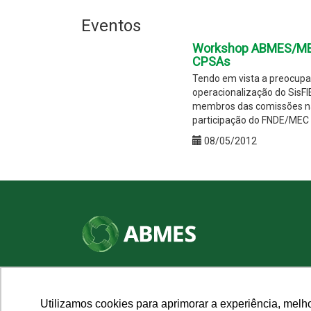
Eventos
Workshop ABMES/MEC
CPSAs
Tendo em vista a preocupa
operacionalização do Sis
membros das comissões nas
participação do FNDE/MEC e
08/05/2012
SHN Qd. 01, Bl. "F", Entrada "A", Conj. "A"
Edifício Vision Work & Live, 9º andar
CEP: 70.701-060 - Asa Norte, Brasília/DF
Utilizamos cookies para aprimorar a experiência, melh