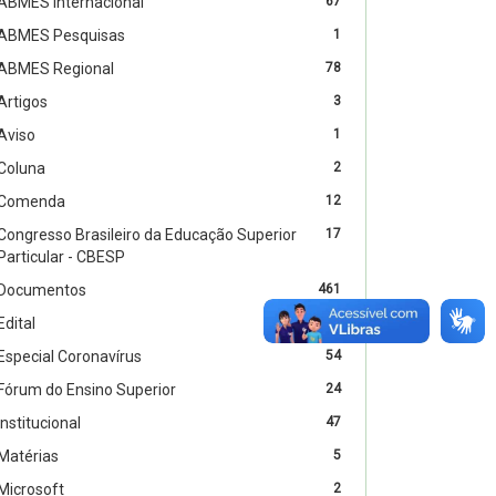
ABMES Internacional
67
ABMES Pesquisas
1
ABMES Regional
78
Artigos
3
Aviso
1
Coluna
2
Comenda
12
Congresso Brasileiro da Educação Superior
17
Particular - CBESP
Documentos
461
Edital
4
Especial Coronavírus
54
Fórum do Ensino Superior
24
Institucional
47
Matérias
5
Microsoft
2