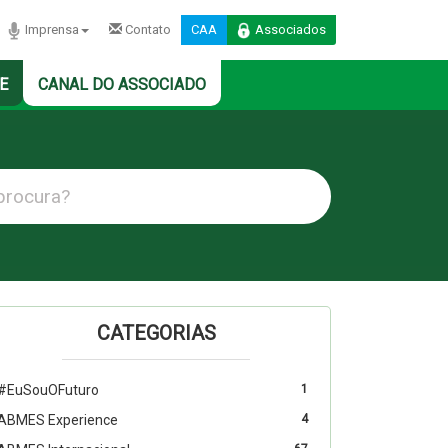
Imprensa
Contato
CAA
Associados
E
CANAL DO ASSOCIADO
CATEGORIAS
#EuSouOFuturo
1
ABMES Experience
4