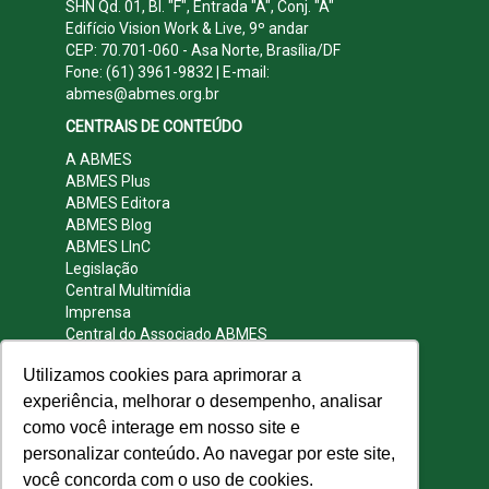
SHN Qd. 01, Bl. "F", Entrada "A", Conj. "A"
Edifício Vision Work & Live, 9º andar
CEP: 70.701-060 - Asa Norte, Brasília/DF
Fone: (61) 3961-9832 | E-mail:
abmes@abmes.org.br
CENTRAIS DE CONTEÚDO
A ABMES
ABMES Plus
ABMES Editora
ABMES Blog
ABMES LInC
Legislação
Central Multimídia
Imprensa
Central do Associado ABMES
Contato
Utilizamos cookies para aprimorar a
REDES SOCIAIS
experiência, melhorar o desempenho, analisar
como você interage em nosso site e
personalizar conteúdo. Ao navegar por este site,
você concorda com o uso de cookies.