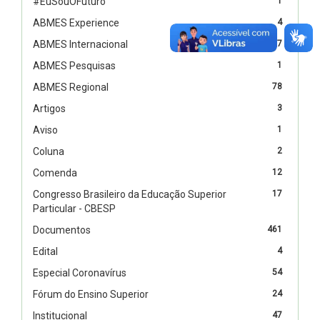
#EuSouOFuturo
1
ABMES Experience
4
ABMES Internacional
67
ABMES Pesquisas
1
ABMES Regional
78
Artigos
3
Aviso
1
Coluna
2
Comenda
12
Congresso Brasileiro da Educação Superior
17
Particular - CBESP
Documentos
461
Edital
4
Especial Coronavírus
54
Fórum do Ensino Superior
24
Institucional
47