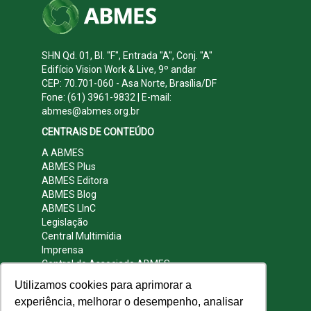
SHN Qd. 01, Bl. "F", Entrada "A", Conj. "A"
Edifício Vision Work & Live, 9º andar
CEP: 70.701-060 - Asa Norte, Brasília/DF
Fone: (61) 3961-9832 | E-mail:
abmes@abmes.org.br
CENTRAIS DE CONTEÚDO
A ABMES
ABMES Plus
ABMES Editora
ABMES Blog
ABMES LInC
Legislação
Central Multimídia
Imprensa
Central do Associado ABMES
Contato
Utilizamos cookies para aprimorar a
REDES SOCIAIS
experiência, melhorar o desempenho, analisar