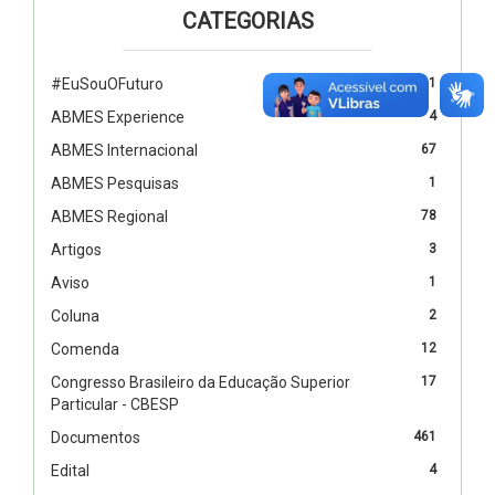
CATEGORIAS
#EuSouOFuturo
1
ABMES Experience
4
ABMES Internacional
67
ABMES Pesquisas
1
ABMES Regional
78
Artigos
3
Aviso
1
Coluna
2
Comenda
12
Congresso Brasileiro da Educação Superior
17
Particular - CBESP
Documentos
461
Edital
4