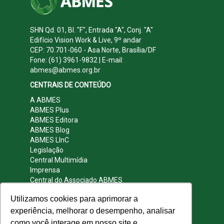
SHN Qd. 01, Bl. "F", Entrada "A", Conj. "A"
Edifício Vision Work & Live, 9º andar
CEP: 70.701-060 - Asa Norte, Brasília/DF
Fone: (61) 3961-9832 | E-mail:
abmes@abmes.org.br
CENTRAIS DE CONTEÚDO
A ABMES
ABMES Plus
ABMES Editora
ABMES Blog
ABMES LInC
Legislação
Central Multimídia
Imprensa
Central do Associado ABMES
Contato
Utilizamos cookies para aprimorar a
REDES SOCIAIS
experiência, melhorar o desempenho, analisar
como você interage em nosso site e