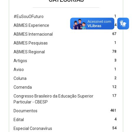
#EuSouOFuturo
1
ABMES Experience
4
ABMES Internacional
67
ABMES Pesquisas
1
ABMES Regional
78
Artigos
3
Aviso
1
Coluna
2
Comenda
12
Congresso Brasileiro da Educação Superior
17
Particular - CBESP
Documentos
461
Edital
4
Especial Coronavírus
54