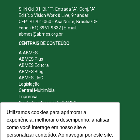
SHN Qd. 01, Bl. "F", Entrada "A", Conj. "A"
Edifício Vision Work & Live, 9º andar
CEP: 70.701-060 - Asa Norte, Brasília/DF
Fone: (61) 3961-9832 | E-mail:
abmes@abmes.org.br
CENTRAIS DE CONTEÚDO
A ABMES
ABMES Plus
ABMES Editora
ABMES Blog
ABMES LInC
Legislação
Central Multimídia
Imprensa
Central do Associado ABMES
Contato
Utilizamos cookies para aprimorar a
REDES SOCIAIS
experiência, melhorar o desempenho, analisar
como você interage em nosso site e
personalizar conteúdo. Ao navegar por este site,