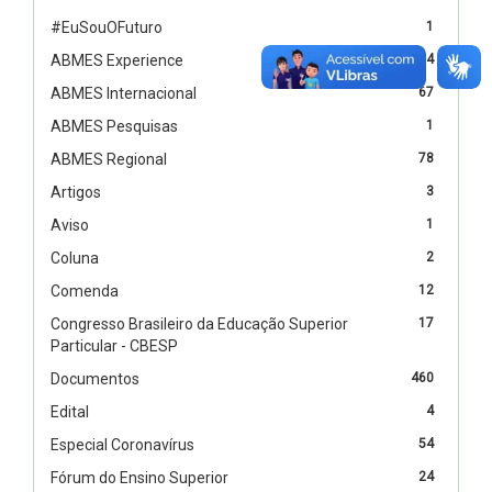
#EuSouOFuturo
1
ABMES Experience
4
ABMES Internacional
67
ABMES Pesquisas
1
ABMES Regional
78
Artigos
3
Aviso
1
Coluna
2
Comenda
12
Congresso Brasileiro da Educação Superior
17
Particular - CBESP
Documentos
460
Edital
4
Especial Coronavírus
54
Fórum do Ensino Superior
24