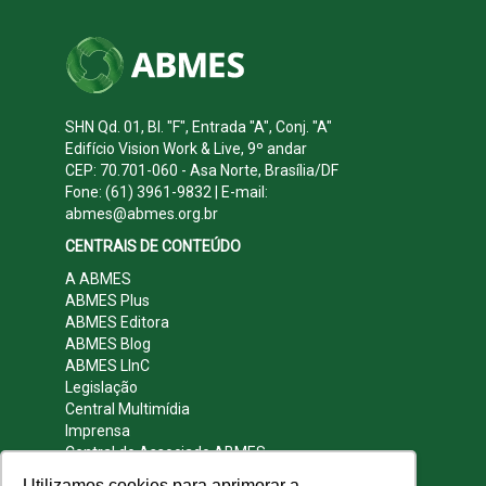
SHN Qd. 01, Bl. "F", Entrada "A", Conj. "A"
Edifício Vision Work & Live, 9º andar
CEP: 70.701-060 - Asa Norte, Brasília/DF
Fone: (61) 3961-9832 | E-mail:
abmes@abmes.org.br
CENTRAIS DE CONTEÚDO
A ABMES
ABMES Plus
ABMES Editora
ABMES Blog
ABMES LInC
Legislação
Central Multimídia
Imprensa
Central do Associado ABMES
Contato
Utilizamos cookies para aprimorar a