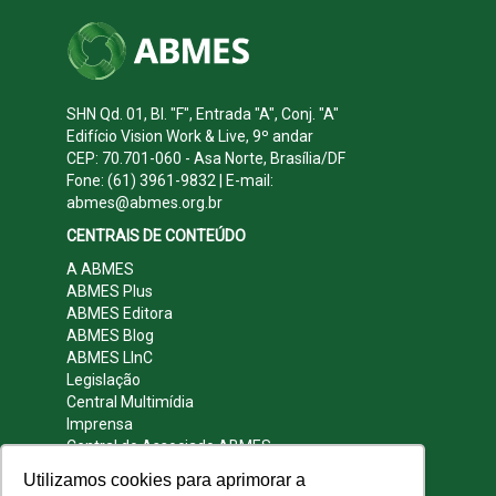
SHN Qd. 01, Bl. "F", Entrada "A", Conj. "A"
Edifício Vision Work & Live, 9º andar
CEP: 70.701-060 - Asa Norte, Brasília/DF
Fone: (61) 3961-9832 | E-mail:
abmes@abmes.org.br
CENTRAIS DE CONTEÚDO
A ABMES
ABMES Plus
ABMES Editora
ABMES Blog
ABMES LInC
Legislação
Central Multimídia
Imprensa
Central do Associado ABMES
Contato
Utilizamos cookies para aprimorar a