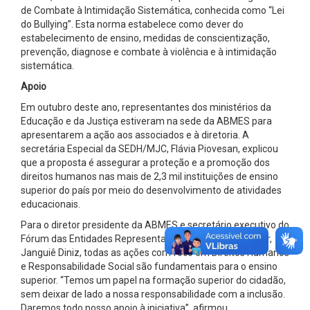
de Combate à Intimidação Sistemática, conhecida como “Lei
do Bullying”. Esta norma estabelece como dever do
estabelecimento de ensino, medidas de conscientização,
prevenção, diagnose e combate à violência e à intimidação
sistemática.
Apoio
Em outubro deste ano, representantes dos ministérios da
Educação e da Justiça estiveram na sede da ABMES para
apresentarem a ação aos associados e à diretoria. A
secretária Especial da SEDH/MJC, Flávia Piovesan, explicou
que a proposta é assegurar a proteção e a promoção dos
direitos humanos nas mais de 2,3 mil instituições de ensino
superior do país por meio do desenvolvimento de atividades
educacionais.
Para o diretor presidente da ABMES e secretário executivo do
Fórum das Entidades Representativas do Ensino Superior,
Janguiê Diniz, todas as ações com foco em Direitos Humanos
e Responsabilidade Social são fundamentais para o ensino
superior. “Temos um papel na formação superior do cidadão,
sem deixar de lado a nossa responsabilidade com a inclusão.
Daremos todo nosso apoio à iniciativa”, afirmou.