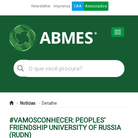
Newsletter
Imprensa
CAA
Associados
Toggle
navigation
Notícias
Detalhe
#VAMOSCONHECER: PEOPLES‘
FRIENDSHIP UNIVERSITY OF RUSSIA
(RUDN)