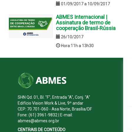
01/09/2017 a 10/09/2017
ABMES Internacional |
Assinatura de termo de
cooperação Brasil-Rússia
26/10/2017
Hora:11h a 13h30
SHN Qd. 01, Bl. "F", Entrada "A", Conj. "A"
Edifício Vision Work & Live, 9º andar
CEP: 70.701-060 - Asa Norte, Brasília/DF
Fone: (61) 3961-9832 | E-mail:
abmes@abmes.org.br
CENTRAIS DE CONTEÚDO