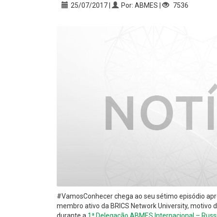
25/07/2017 |
Por: ABMES |
7536
#VamosConhecer chega ao seu sétimo episódio ap
membro ativo da BRICS Network University, motivo 
durante a
1ª Delegação ABMES Internacional – Russ