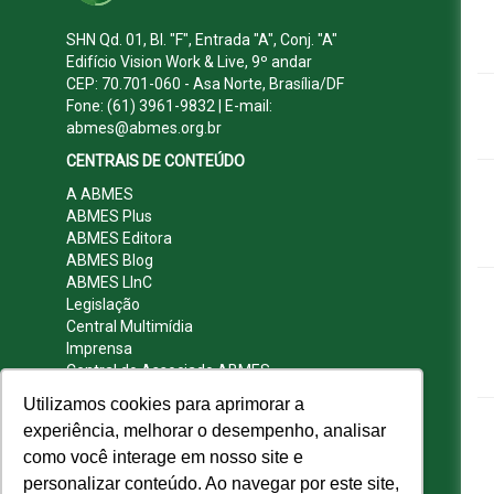
SHN Qd. 01, Bl. "F", Entrada "A", Conj. "A"
Edifício Vision Work & Live, 9º andar
CEP: 70.701-060 - Asa Norte, Brasília/DF
Fone: (61) 3961-9832 | E-mail:
abmes@abmes.org.br
CENTRAIS DE CONTEÚDO
A ABMES
ABMES Plus
ABMES Editora
ABMES Blog
ABMES LInC
Legislação
Central Multimídia
Imprensa
Central do Associado ABMES
Contato
Utilizamos cookies para aprimorar a
REDES SOCIAIS
experiência, melhorar o desempenho, analisar
como você interage em nosso site e
personalizar conteúdo. Ao navegar por este site,