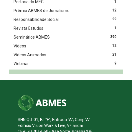
Portaria do MEC
1
Prêmio ABMES de Jornalismo
12
Responsabilidade Social
29
Revista Estudos
1
Seminários ABMES
390
Vídeos
12
Vídeos Animados
21
Webinar
9
SHN Qd. 01, Bl. "F", Entrada "A", Conj. "A"
Edifício Vision Work & Live, 9º andar
CEP: 70.701-060 - Asa Norte, Brasília/DF