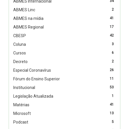
ABMES Internacional
34
ABMES Linc
2
ABMES na mídia
41
ABMES Regional
17
CBESP
42
Coluna
3
Cursos
6
Decreto
2
Especial Coronavírus
26
Fórum do Ensino Superior
11
Institucional
53
Legislação Atualizada
1
Matérias
41
Microsoft
13
Podcast
5