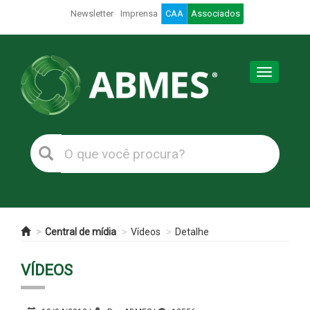
Newsletter
Imprensa
CAA
Associados
Toggle
navigation
Central de mídia
Vídeos
Detalhe
VÍDEOS