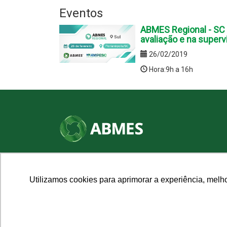
Eventos
ABMES Regional - SC |
avaliação e na superv
26/02/2019
Hora:9h a 16h
SHN Qd. 01, Bl. "F", Entrada "A", Conj. "A"
Edifício Vision Work & Live, 9º andar
CEP: 70.701-060 - Asa Norte, Brasília/DF
Utilizamos cookies para aprimorar a experiência, melh
Fone: (61) 3961-9832 | E-mail: abmes@abmes.org.br