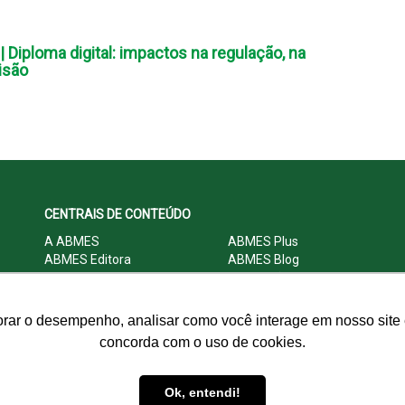
 Diploma digital: impactos na regulação, na
isão
CENTRAIS DE CONTEÚDO
A ABMES
ABMES Plus
ABMES Editora
ABMES Blog
ABMES LInC
Legislação
Central Multimídia
Imprensa
Central do Associado ABMES
Contato
orar o desempenho, analisar como você interage em nosso site e
concorda com o uso de cookies.
© 2009 - 2026 ABMES. Todos os direitos reservados.
Ok, entendi!