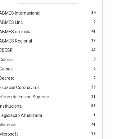
ABMES Internacional
34
ABMES Linc
2
ABMES na mídia
41
ABMES Regional
17
CBESP
42
Coluna
3
Cursos
6
Decreto
2
Especial Coronavírus
26
Fórum do Ensino Superior
11
Institucional
53
Legislação Atualizada
1
Matérias
41
Microsoft
13