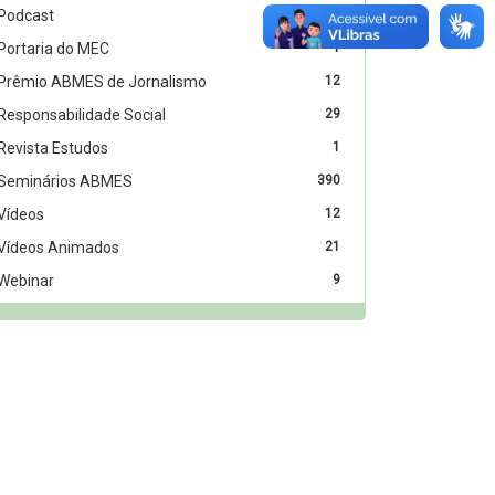
Podcast
5
Portaria do MEC
1
Prêmio ABMES de Jornalismo
12
Responsabilidade Social
29
Revista Estudos
1
Seminários ABMES
390
Vídeos
12
Vídeos Animados
21
Webinar
9