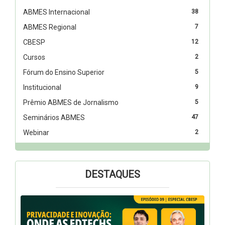
ABMES Internacional
38
ABMES Regional
7
CBESP
12
Cursos
2
Fórum do Ensino Superior
5
Institucional
9
Prêmio ABMES de Jornalismo
5
Seminários ABMES
47
Webinar
2
DESTAQUES