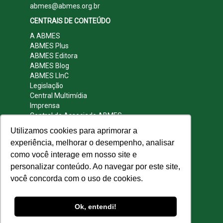
abmes@abmes.org.br
CENTRAIS DE CONTEÚDO
A ABMES
ABMES Plus
ABMES Editora
ABMES Blog
ABMES LInC
Legislação
Central Multimídia
Imprensa
Central do Associado ABMES
Contato
Utilizamos cookies para aprimorar a
REDES SOCIAIS
experiência, melhorar o desempenho, analisar
como você interage em nosso site e
personalizar conteúdo. Ao navegar por este site,
você concorda com o uso de cookies.
© 2009 - 2026 ABMES. Todos os direitos
reservados.
Ok, entendi!