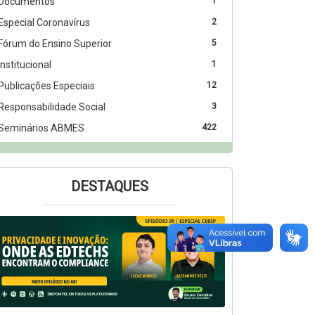
Documentos
1
Especial Coronavírus
2
Fórum do Ensino Superior
5
Institucional
1
Publicações Especiais
12
Responsabilidade Social
3
Seminários ABMES
422
DESTAQUES