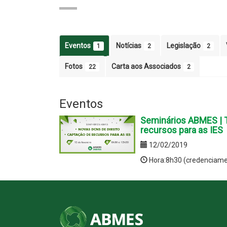
Eventos
Notícias
Legislação
1
2
2
Fotos
Carta aos Associados
22
2
Eventos
Seminários ABMES | 
recursos para as IES
12/02/2019
Hora:8h30 (credenciame