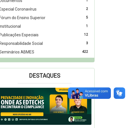
Documentos
1
Especial Coronavírus
2
Fórum do Ensino Superior
5
Institucional
1
Publicações Especiais
12
Responsabilidade Social
3
Seminários ABMES
422
DESTAQUES