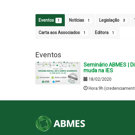
Eventos
Notícias
Legislação
1
1
3
Carta aos Associados
Editora
1
1
Eventos
Seminário ABMES | Di
muda na IES
18/02/2020
Hora:9h (credenciament