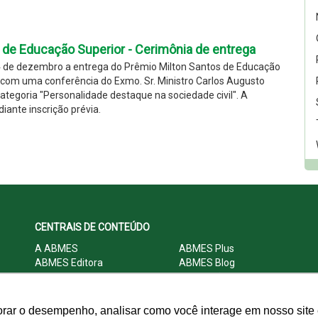
 de Educação Superior - Cerimônia de entrega
4 de dezembro a entrega do Prêmio Milton Santos de Educação
 com uma conferência do Exmo. Sr. Ministro Carlos Augusto
categoria "Personalidade destaque na sociedade civil". A
diante inscrição prévia.
CENTRAIS DE CONTEÚDO
A ABMES
ABMES Plus
ABMES Editora
ABMES Blog
ABMES LInC
Legislação
Central Multimídia
Imprensa
Central do Associado ABMES
Contato
orar o desempenho, analisar como você interage em nosso site e