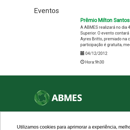
Eventos
Prêmio Milton Santos
A ABMES realizará no dia 
Superior. O evento contará
Ayres Britto, premiado na 
participação é gratuita, me
04/12/2012
Hora:9h30
SHN Qd. 01, Bl. "F", Entrada "A", Conj. "A"
Edifício Vision Work & Live, 9º andar
CEP: 70.701-060 - Asa Norte, Brasília/DF
Utilizamos cookies para aprimorar a experiência, melh