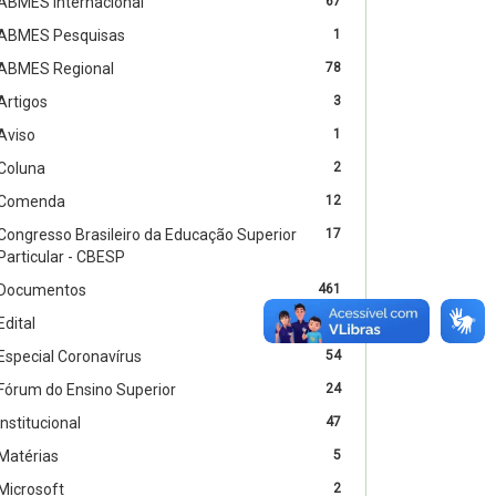
ABMES Internacional
67
ABMES Pesquisas
1
ABMES Regional
78
Artigos
3
Aviso
1
Coluna
2
Comenda
12
Congresso Brasileiro da Educação Superior
17
Particular - CBESP
Documentos
461
Edital
4
Especial Coronavírus
54
Fórum do Ensino Superior
24
Institucional
47
Matérias
5
Microsoft
2