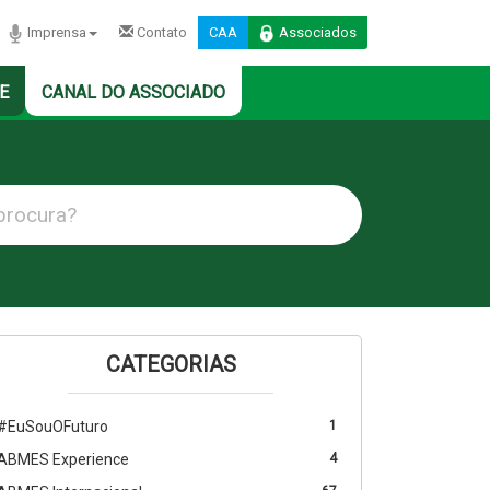
Imprensa
Contato
CAA
Associados
E
CANAL DO ASSOCIADO
CATEGORIAS
#EuSouOFuturo
1
ABMES Experience
4