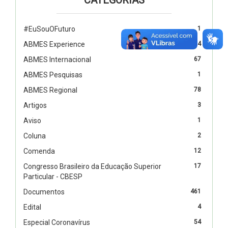
#EuSouOFuturo
1
ABMES Experience
4
ABMES Internacional
67
ABMES Pesquisas
1
ABMES Regional
78
Artigos
3
Aviso
1
Coluna
2
Comenda
12
Congresso Brasileiro da Educação Superior
17
Particular - CBESP
Documentos
461
Edital
4
Especial Coronavírus
54