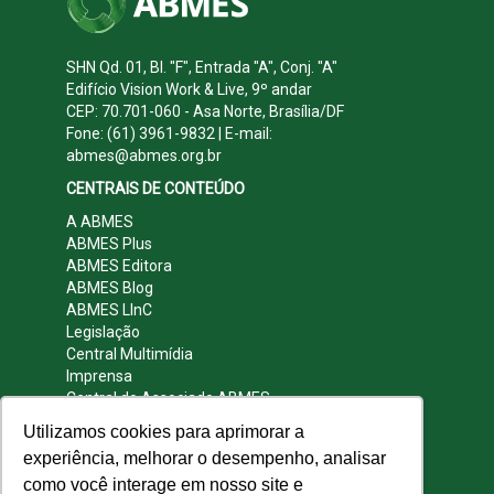
SHN Qd. 01, Bl. "F", Entrada "A", Conj. "A"
Edifício Vision Work & Live, 9º andar
CEP: 70.701-060 - Asa Norte, Brasília/DF
Fone: (61) 3961-9832 | E-mail:
abmes@abmes.org.br
CENTRAIS DE CONTEÚDO
A ABMES
ABMES Plus
ABMES Editora
ABMES Blog
ABMES LInC
Legislação
Central Multimídia
Imprensa
Central do Associado ABMES
Contato
Utilizamos cookies para aprimorar a
REDES SOCIAIS
experiência, melhorar o desempenho, analisar
como você interage em nosso site e