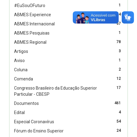
#EuSouOFuturo
1
ABMES Experience
4
ABMES Internacional
67
ABMES Pesquisas
1
ABMES Regional
78
Artigos
3
Aviso
1
Coluna
2
Comenda
12
Congresso Brasileiro da Educação Superior
17
Particular - CBESP
Documentos
461
Edital
4
Especial Coronavírus
54
Fórum do Ensino Superior
24