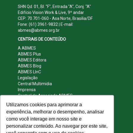
SHN Qd. 01, Bl. "F", Entrada "A", Conj. "A"
Edifício Vision Work & Live, 9º andar
CEP: 70.701-060 - Asa Norte, Brasília/DF
Fone: (61) 3961-9832 | E-mail:
abmes@abmes.org.br
CENTRAIS DE CONTEÚDO
A ABMES
ABMES Plus
ABMES Editora
ABMES Blog
ABMES LInC
Legislação
Central Multimídia
Imprensa
Central do Associado ABMES
Contato
Utilizamos cookies para aprimorar a
REDES SOCIAIS
experiência, melhorar o desempenho, analisar
como você interage em nosso site e
personalizar conteúdo. Ao navegar por este site,