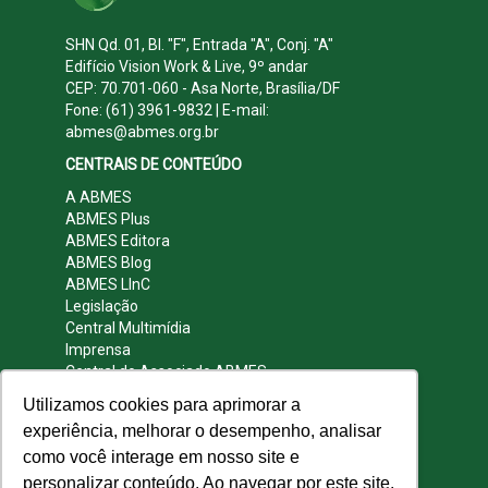
SHN Qd. 01, Bl. "F", Entrada "A", Conj. "A"
Edifício Vision Work & Live, 9º andar
CEP: 70.701-060 - Asa Norte, Brasília/DF
Fone: (61) 3961-9832 | E-mail:
abmes@abmes.org.br
CENTRAIS DE CONTEÚDO
A ABMES
ABMES Plus
ABMES Editora
ABMES Blog
ABMES LInC
Legislação
Central Multimídia
Imprensa
Central do Associado ABMES
Contato
Utilizamos cookies para aprimorar a
REDES SOCIAIS
experiência, melhorar o desempenho, analisar
como você interage em nosso site e
personalizar conteúdo. Ao navegar por este site,