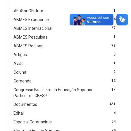
#EuSouOFuturo
1
ABMES Experience
4
ABMES Internacional
67
ABMES Pesquisas
1
ABMES Regional
78
Artigos
3
Aviso
1
Coluna
2
Comenda
12
Congresso Brasileiro da Educação Superior
17
Particular - CBESP
Documentos
461
Edital
4
Especial Coronavírus
54
Fórum do Ensino Superior
24