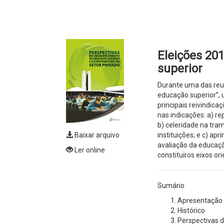
Eleições 20
superior
Durante uma das reuni
educação superior”, 
principais reivindic
nas indicações: a) re
b) celeridade na tra
instituições; e c) a
Baixar arquivo
avaliação da educaçã
Ler online
constituiros eixos or
Sumário
Apresentação
Histórico
Perspectivas d