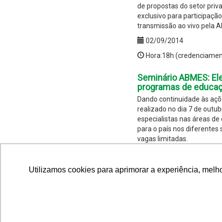
de propostas do setor priv
exclusivo para participaç
transmissão ao vivo pela A
02/09/2014
Hora:18h (credenciamen
Seminário ABMES: Ele
programas de educa
Dando continuidade às aç
realizado no dia 7 de outub
especialistas nas áreas de 
para o país nos diferentes
vagas limitadas.
07/10/2014
Hora:Das 9h (credencia
Utilizamos cookies para aprimorar a experiência, melh
Eleições 2018 - Deba
11/09/2018
Hora:8h30 as 13h