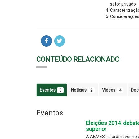
setor privado
Caracterização
Considerações
CONTEÚDO RELACIONADO
Eventos
Notícias
Vídeos
Doc
3
2
4
Eventos
Eleições 2014  debat
superior
A ABMES irá promover no d