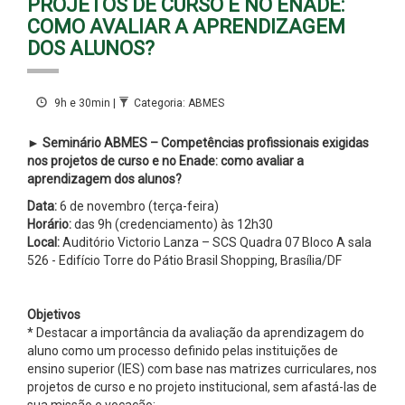
PROJETOS DE CURSO E NO ENADE:
COMO AVALIAR A APRENDIZAGEM
DOS ALUNOS?
9h e 30min |
Categoria: ABMES
►
Seminário ABMES – Competências profissionais exigidas
nos projetos de curso e no Enade: como avaliar a
aprendizagem dos alunos?
Data:
6 de novembro (terça-feira)
Horário:
das 9h (credenciamento) às 12h30
Local:
Auditório Victorio Lanza – SCS Quadra 07 Bloco A sala
526 - Edifício Torre do Pátio Brasil Shopping, Brasília/DF
Objetivos
* Destacar a importância da avaliação da aprendizagem do
aluno como um processo definido pelas instituições de
ensino superior (IES) com base nas matrizes curriculares, nos
projetos de curso e no projeto institucional, sem afastá-las de
sua missão e vocação;