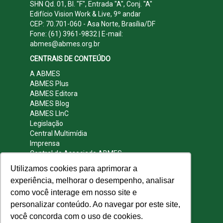
SHN Qd. 01, Bl. "F", Entrada "A", Conj. "A"
Edifício Vision Work & Live, 9º andar
CEP: 70.701-060 - Asa Norte, Brasília/DF
Fone: (61) 3961-9832 | E-mail:
abmes@abmes.org.br
CENTRAIS DE CONTEÚDO
A ABMES
ABMES Plus
ABMES Editora
ABMES Blog
ABMES LInC
Legislação
Central Multimídia
Imprensa
Central do Associado ABMES
Contato
Utilizamos cookies para aprimorar a
REDES SOCIAIS
experiência, melhorar o desempenho, analisar
como você interage em nosso site e
personalizar conteúdo. Ao navegar por este site,
você concorda com o uso de cookies.