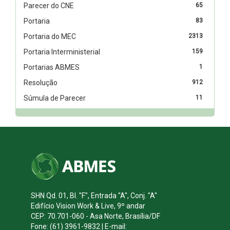
Parecer do CNE
65
Portaria
83
Portaria do MEC
2313
Portaria Interministerial
159
Portarias ABMES
1
Resolução
912
Súmula de Parecer
11
SHN Qd. 01, Bl. "F", Entrada "A", Conj. "A"
Edifício Vision Work & Live, 9º andar
CEP: 70.701-060 - Asa Norte, Brasília/DF
Fone: (61) 3961-9832 | E-mail: