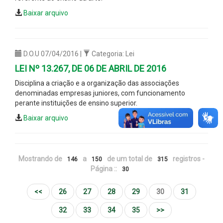
Baixar arquivo
D.O.U 07/04/2016 |
Categoria: Lei
LEI Nº 13.267, DE 06 DE ABRIL DE 2016
Disciplina a criação e a organização das associações
denominadas empresas juniores, com funcionamento
perante instituições de ensino superior.
Baixar arquivo
Mostrando de
a
de um total de
registros -
146
150
315
Página ::
30
<<
26
27
28
29
30
31
32
33
34
35
>>