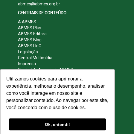
abmes@abmes.org.br
CENTRAIS DE CONTEÚDO
A ABMES
ABMES Plus
ABMES Editora
ABMES Blog
ABMES LInC
Legislação
Central Multimídia
Imprensa
Central do Associado ABMES
Contato
Utilizamos cookies para aprimorar a
REDES SOCIAIS
experiência, melhorar o desempenho, analisar
como você interage em nosso site e
personalizar conteúdo. Ao navegar por este site,
você concorda com o uso de cookies.
© 2009 - 2026 ABMES. Todos os direitos
reservados.
Ok, entendi!