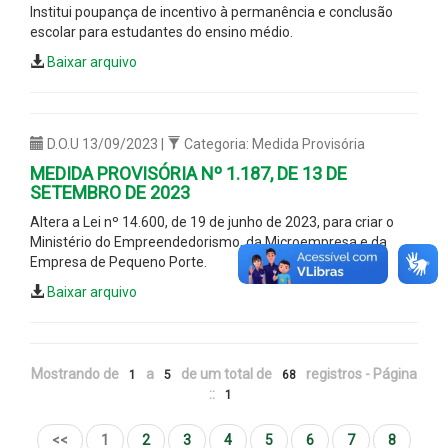
Institui poupança de incentivo à permanência e conclusão
escolar para estudantes do ensino médio.
Baixar arquivo
D.O.U 13/09/2023 |
Categoria: Medida Provisória
MEDIDA PROVISÓRIA Nº 1.187, DE 13 DE
SETEMBRO DE 2023
Altera a Lei nº 14.600, de 19 de junho de 2023, para criar o
Ministério do Empreendedorismo, da Microempresa e da
Empresa de Pequeno Porte.
Baixar arquivo
Mostrando de
a
de um total de
registros - Página
1
5
68
::
1
<<
1
2
3
4
5
6
7
8