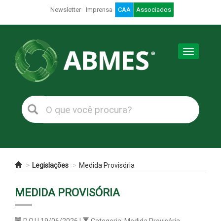
Newsletter
Imprensa
CAA
Associados
Toggle
navigation
Legislações
Medida Provisória
MEDIDA PROVISÓRIA
D.O.U 19/06/2026 |
Categoria: Medida Provisória