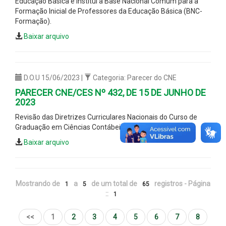
Educação Básica e institui a Base Nacional Comum para a
Formação Inicial de Professores da Educação Básica (BNC-
Formação).
Baixar arquivo
D.O.U 15/06/2023 |
Categoria: Parecer do CNE
PARECER CNE/CES Nº 432, DE 15 DE JUNHO DE
2023
Revisão das Diretrizes Curriculares Nacionais do Curso de
Graduação em Ciências Contábeis, bacharelado.
Baixar arquivo
Mostrando de
a
de um total de
registros - Página
1
5
65
::
1
<<
1
2
3
4
5
6
7
8