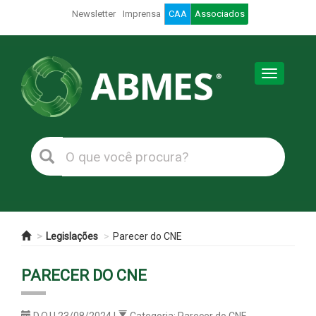
Newsletter
Imprensa
CAA
Associados
Toggle
navigation
Legislações
Parecer do CNE
PARECER DO CNE
D.O.U 23/08/2024 |
Categoria: Parecer do CNE