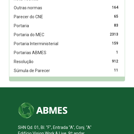
Outras normas
164
Parecer do CNE
65
Portaria
83
Portaria do MEC
2313
Portaria Interministerial
159
Portarias ABMES
1
Resolução
912
Súmula de Parecer
11
SHN Qd. 01, Bl. "F", Entrada "A", Conj. "A"
Edifício Vision Work & Live, 9º andar