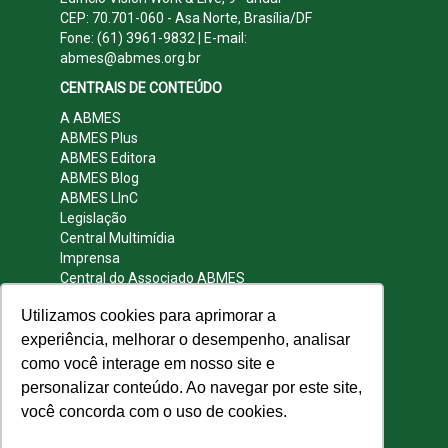
CEP: 70.701-060 - Asa Norte, Brasília/DF
Fone: (61) 3961-9832 | E-mail:
abmes@abmes.org.br
CENTRAIS DE CONTEÚDO
A ABMES
ABMES Plus
ABMES Editora
ABMES Blog
ABMES LInC
Legislação
Central Multimídia
Imprensa
Central do Associado ABMES
Contato
Utilizamos cookies para aprimorar a
REDES SOCIAIS
experiência, melhorar o desempenho, analisar
como você interage em nosso site e
personalizar conteúdo. Ao navegar por este site,
você concorda com o uso de cookies.
© 2009 - 2026 ABMES. Todos os direitos