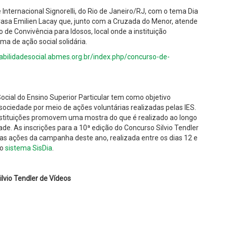
 Internacional Signorelli, do Rio de Janeiro/RJ, com o tema Dia
Casa Emilien Lacay que, junto com a Cruzada do Menor, atende
 de Convivência para Idosos, local onde a instituição
a de ação social solidária.
abilidadesocial.abmes.org.br/index.php/concurso-de-
ial do Ensino Superior Particular tem como objetivo
ociedade por meio de ações voluntárias realizadas pelas IES.
nstituições promovem uma mostra do que é realizado ao longo
de. As inscrições para a 10ª edição do Concurso Silvio Tendler
 as ações da campanha deste ano, realizada entre os dias 12 e
no
sistema SisDia
.
lvio Tendler de Vídeos