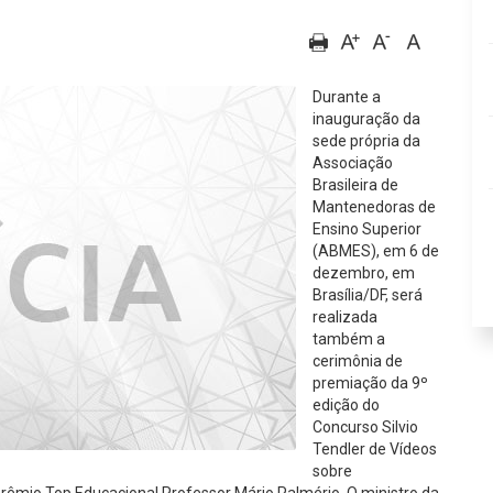
Durante a
inauguração da
sede própria da
Associação
Brasileira de
Mantenedoras de
Ensino Superior
(ABMES), em 6 de
dezembro, em
Brasília/DF, será
realizada
também a
cerimônia de
premiação da 9º
edição do
Concurso Silvio
Tendler de Vídeos
sobre
prêmio Top Educacional Professor Mário Palmério. O ministro da