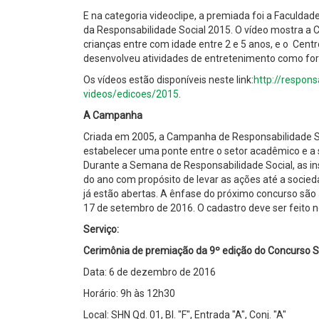
E na categoria videoclipe, a premiada foi a Faculdade
da Responsabilidade Social 2015. O vídeo mostra a 
crianças entre com idade entre 2 e 5 anos, e o Centro
desenvolveu atividades de entretenimento como form
Os vídeos estão disponíveis neste link:
http://respons
videos/edicoes/2015
.
A Campanha
Criada em 2005, a Campanha de Responsabilidade Soc
estabelecer uma ponte entre o setor acadêmico e a s
Durante a Semana de Responsabilidade Social, as i
do ano com propósito de levar as ações até a socieda
já estão abertas. A ênfase do próximo concurso são
17 de setembro de 2016. O cadastro deve ser feito 
Serviço:
Cerimônia de premiação da 9º edição do Concurso Si
Data: 6 de dezembro de 2016
Horário: 9h às 12h30
Local: SHN Qd. 01, Bl. "F", Entrada "A", Conj. "A"