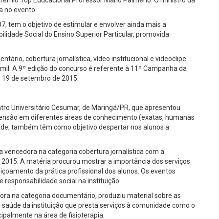
a no evento.
, tem o objetivo de estimular e envolver ainda mais a
dade Social do Ensino Superior Particular, promovida
ário, cobertura jornalística, vídeo institucional e videoclipe.
 mil. A 9º edição do concurso é referente à 11º Campanha da
 e 19 de setembro de 2015.
entro Universitário Cesumar, de Maringá/PR, que apresentou
extensão em diferentes áreas de conhecimento (exatas, humanas
dade, também têm como objetivo despertar nos alunos a
 vencedora na categoria cobertura jornalística com a
015. A matéria procurou mostrar a importância dos serviços
çoamento da prática profissional dos alunos. Os eventos
e responsabilidade social na instituição.
ra na categoria documentário, produziu material sobre as
 de saúde da instituição que presta serviços à comunidade como o
palmente na área de fisioterapia.