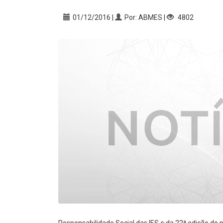
01/12/2016 |
Por: ABMES |
4802
Responsabilidade Social das IES e da 22ª edição do 