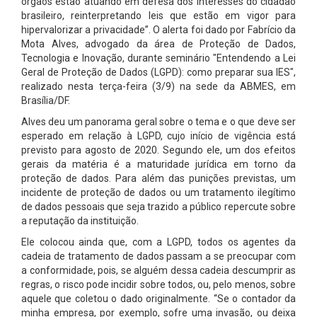
órgãos estão atuando em defesa dos interesses do cidadão
brasileiro, reinterpretando leis que estão em vigor para
hipervalorizar a privacidade”. O alerta foi dado por Fabrício da
Mota Alves, advogado da área de Proteção de Dados,
Tecnologia e Inovação, durante seminário "Entendendo a Lei
Geral de Proteção de Dados (LGPD): como preparar sua IES",
realizado nesta terça-feira (3/9) na sede da ABMES, em
Brasília/DF.
Alves deu um panorama geral sobre o tema e o que deve ser
esperado em relação à LGPD, cujo início de vigência está
previsto para agosto de 2020. Segundo ele, um dos efeitos
gerais da matéria é a maturidade jurídica em torno da
proteção de dados. Para além das punições previstas, um
incidente de proteção de dados ou um tratamento ilegítimo
de dados pessoais que seja trazido a público repercute sobre
a reputação da instituição.
Ele colocou ainda que, com a LGPD, todos os agentes da
cadeia de tratamento de dados passam a se preocupar com
a conformidade, pois, se alguém dessa cadeia descumprir as
regras, o risco pode incidir sobre todos, ou, pelo menos, sobre
aquele que coletou o dado originalmente. “Se o contador da
minha empresa, por exemplo, sofre uma invasão, ou deixa