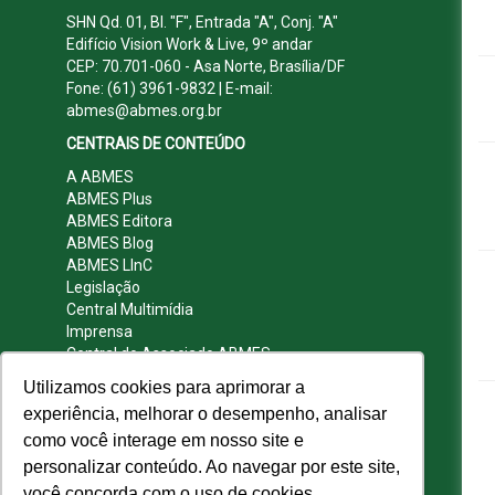
SHN Qd. 01, Bl. "F", Entrada "A", Conj. "A"
Edifício Vision Work & Live, 9º andar
CEP: 70.701-060 - Asa Norte, Brasília/DF
Fone: (61) 3961-9832 | E-mail:
abmes@abmes.org.br
CENTRAIS DE CONTEÚDO
A ABMES
ABMES Plus
ABMES Editora
ABMES Blog
ABMES LInC
Legislação
Central Multimídia
Imprensa
Central do Associado ABMES
Contato
Utilizamos cookies para aprimorar a
REDES SOCIAIS
experiência, melhorar o desempenho, analisar
como você interage em nosso site e
personalizar conteúdo. Ao navegar por este site,
você concorda com o uso de cookies.