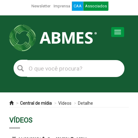
Newsletter
Imprensa
CAA
Associados
Toggle
navigation
Central de mídia
Vídeos
Detalhe
VÍDEOS