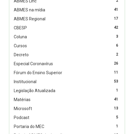
ABMES Linc
2
ABMES na mídia
41
ABMES Regional
17
CBESP
42
Coluna
3
Cursos
6
Decreto
2
Especial Coronavírus
26
Fórum do Ensino Superior
11
Institucional
53
Legislação Atualizada
1
Matérias
41
Microsoft
13
Podcast
5
Portaria do MEC
1