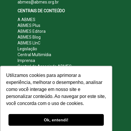
abmes@abmes.org.br
CENTRAIS DE CONTEÚDO
A ABMES
ABMES Plus
ABMES Editora
ABMES Blog
ABMES LInC
Legislação
Central Multimídia
Imprensa
Central do Associado ABMES
Contato
Utilizamos cookies para aprimorar a
REDES SOCIAIS
experiência, melhorar o desempenho, analisar
como você interage em nosso site e
personalizar conteúdo. Ao navegar por este site,
você concorda com o uso de cookies.
© 2009 - 2026 ABMES. Todos os direitos
reservados.
Ok, entendi!