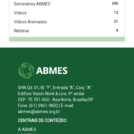
Seminários ABMES
390
Vídeos
12
Vídeos Animados
21
Webinar
9
SHN Qd. 01, Bl. "F", Entrada "A", Conj. "A"
Edifício Vision Work & Live, 9º andar
CEP: 70.701-060 - Asa Norte, Brasília/DF
Fone: (61) 3961-9832 | E-mail:
abmes@abmes.org.br
CENTRAIS DE CONTEÚDO
A ABMES