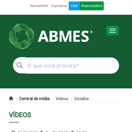
Newsletter
Imprensa
CAA
Associados
Toggle
navigation
Central de mídia
Vídeos
Detalhe
VÍDEOS