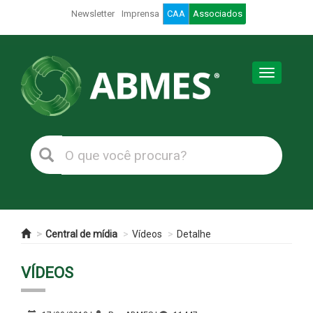
Newsletter
Imprensa
CAA
Associados
Toggle
navigation
Central de mídia
Vídeos
Detalhe
VÍDEOS