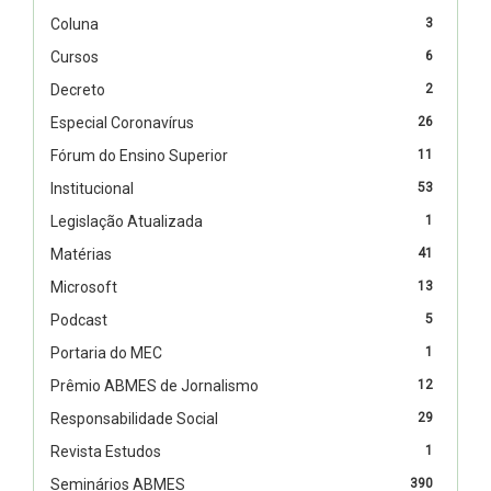
Coluna
3
Cursos
6
Decreto
2
Especial Coronavírus
26
Fórum do Ensino Superior
11
Institucional
53
Legislação Atualizada
1
Matérias
41
Microsoft
13
Podcast
5
Portaria do MEC
1
Prêmio ABMES de Jornalismo
12
Responsabilidade Social
29
Revista Estudos
1
Seminários ABMES
390