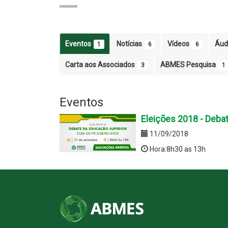
Eventos
Notícias
Vídeos
Áud
1
6
6
Carta aos Associados
ABMES Pesquisa
3
1
Eventos
Eleições 2018 - Deba
11/09/2018
Hora:8h30 as 13h