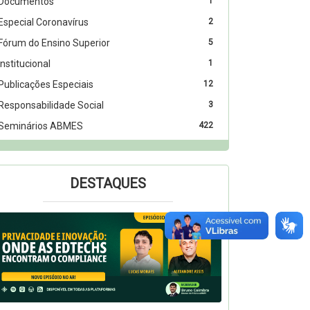
Documentos
1
Especial Coronavírus
2
Fórum do Ensino Superior
5
Institucional
1
Publicações Especiais
12
Responsabilidade Social
3
Seminários ABMES
422
DESTAQUES