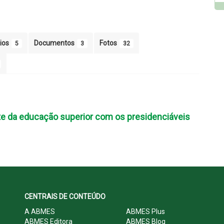
ios
Documentos
Fotos
5
3
32
te da educação superior com os presidenciáveis
CENTRAIS DE CONTEÚDO
A ABMES
ABMES Plus
ABMES Editora
ABMES Blog