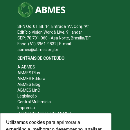
SHN Qd. 01, Bl. "F", Entrada "A", Conj. "A"
Edifício Vision Work & Live, 9º andar
CEP: 70.701-060 - Asa Norte, Brasília/DF
Fone: (61) 3961-9832 | E-mail:
abmes@abmes.org.br
CENTRAIS DE CONTEÚDO
A ABMES
ABMES Plus
ABMES Editora
ABMES Blog
ABMES LInC
Legislação
Central Multimídia
Imprensa
Central do Associado ABMES
Contato
Utilizamos cookies para aprimorar a
REDES SOCIAIS
experiência, melhorar o desempenho, analisar