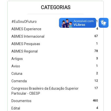
CATEGORIAS
#EuSouOFuturo
1
ABMES Experience
4
ABMES Internacional
67
ABMES Pesquisas
1
ABMES Regional
78
Artigos
3
Aviso
1
Coluna
2
Comenda
12
Congresso Brasileiro da Educação Superior
17
Particular - CBESP
Documentos
460
Edital
4