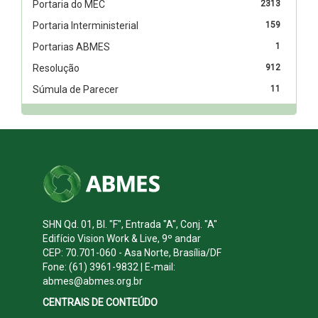
Portaria do MEC
2313
Portaria Interministerial
159
Portarias ABMES
1
Resolução
912
Súmula de Parecer
11
SHN Qd. 01, Bl. "F", Entrada "A", Conj. "A"
Edifício Vision Work & Live, 9º andar
CEP: 70.701-060 - Asa Norte, Brasília/DF
Fone: (61) 3961-9832 | E-mail:
abmes@abmes.org.br
CENTRAIS DE CONTEÚDO